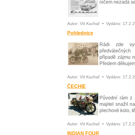
ničem nezadá se 
Autor:
Vít Kuchař
•
Vydáno:
17.2.
Pohlednice
Rádi zde vys
předválečných
případě zájmu n
Předem děkujem
Autor:
Vít Kuchař
•
Vydáno:
17.2.
ČECHIE
Původní rám z 
majitel snažil n
plechové kolo, t
Autor:
Vít Kuchař
•
Vydáno:
17.2.
INDIAN FOUR