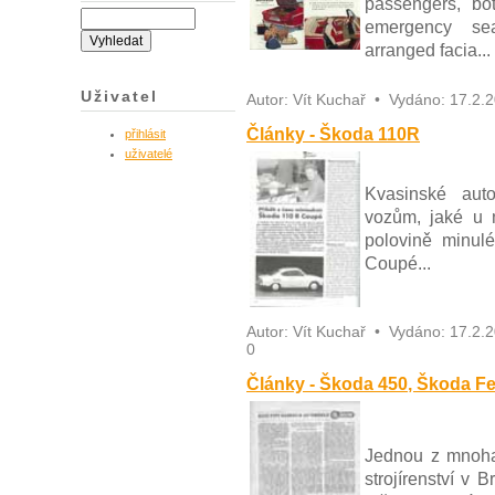
passengers, bo
emergency sea
arranged facia...
Uživatel
Autor:
Vít Kuchař
•
Vydáno:
17.2.
Články - Škoda 110R
přihlásit
uživatelé
Kvasinské auto
vozům, jaké u 
polovině minul
Coupé...
Autor:
Vít Kuchař
•
Vydáno:
17.2.
0
Články - Škoda 450, Škoda Fel
Jednou z mnoha
strojírenství v B