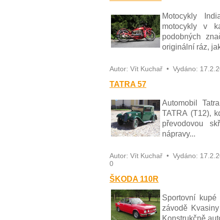
Motocykly Indi
motocykly v k
podobných znač
originální ráz, ja
Autor:
Vít Kuchař
•
Vydáno:
17.2.
TATRA 57
Automobil Tatr
TATRA (T12), k
převodovou skř
nápravy...
Autor:
Vít Kuchař
•
Vydáno:
17.2.
0
ŠKODA 110R
Sportovní kupé
závodě Kvasiny 
Konstrukčně auto