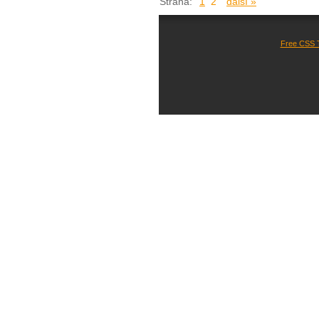
Strana:
1
2
další »
Free CSS 