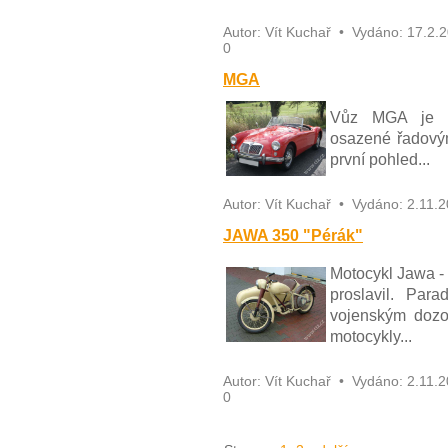
Autor:
Vít Kuchař
•
Vydáno:
17.2.
0
MGA
Vůz MGA je n
osazené řadový
první pohled...
Autor:
Vít Kuchař
•
Vydáno:
2.11.
JAWA 350 "Pérák"
Motocykl Jawa -
proslavil. Par
vojenským dozo
motocykly...
Autor:
Vít Kuchař
•
Vydáno:
2.11.
0