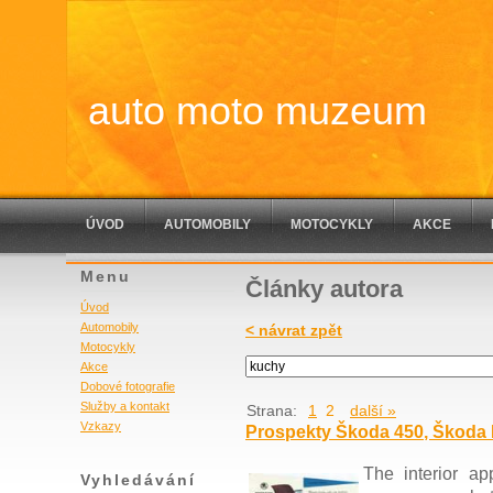
auto moto muzeum
ÚVOD
AUTOMOBILY
MOTOCYKLY
AKCE
Menu
Články autora
Úvod
Automobily
< návrat zpět
Motocykly
Akce
Dobové fotografie
Služby a kontakt
Strana:
1
2
další »
Vzkazy
Prospekty Škoda 450, Škoda F
The interior ap
Vyhledávání