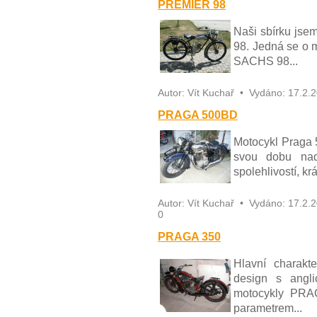
PREMIER 98
Naši sbírku jsem
98. Jedná se o 
SACHS 98...
Autor:
Vít Kuchař
•
Vydáno:
17.2.
PRAGA 500BD
Motocykl Praga 
svou dobu nad
spolehlivostí, kr
Autor:
Vít Kuchař
•
Vydáno:
17.2.
0
PRAGA 350
Hlavní charakt
design s angl
motocykly PRAG
parametrem...